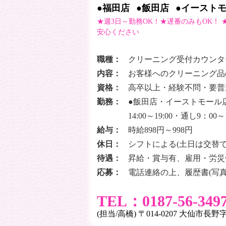
●福田店
●飯田店
●イースト
★週3日～勤務OK！★遅番のみもOK！
安心ください
職種：
クリーニング受付カウンタ
内容：
お客様へのクリーニング品
資格：
高卒以上・経験不問・要普通
勤務：
●飯田店・イーストモール店… 早番
14:00～19:00・通し9：00～
給与：
時給898円～998円
休日：
シフトによる(土日は交替で
待遇：
昇給・賞与有、雇用・労災
応募：
電話連絡の上、履歴書(写
TEL：0187-56-349
(担当/高橋) 〒014-0207 大仙市